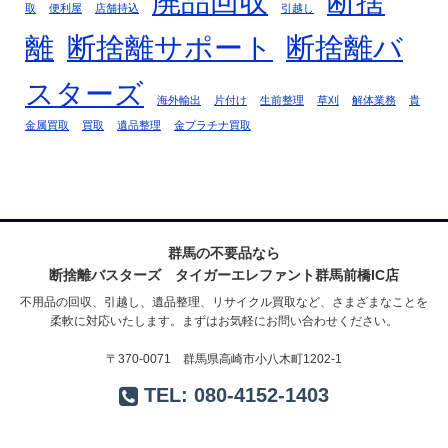
廃品回収
断捨
取
便利屋
店舗持込
引越し
離
断捨離サポート
断捨離バ
スターズ
海外輸出
片付け
生前整理
草刈
解体業務
貴
金属買取
買取
遺品整理
金プラチナ買取
群馬の不要品なら
断捨離バスターズ タイガーエレファント群馬前橋IC店
不用品の回収、引越し、遺品整理、リサイクル買取など、さまざまなことを
柔軟に対応いたします。まずはお気軽にお問い合わせください。
〒370-0071 群馬県高崎市小八木町1202-1
TEL:
080-4152-1403