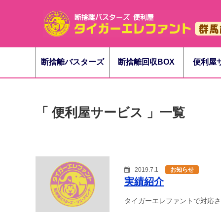
断捨離バスターズ
断捨離回収BOX
便利屋
「 便利屋サービス 」一覧
2019.7.1
お知らせ
実績紹介
タイガーエレファントで対応さ