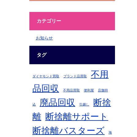
カテゴリー
お知らせ
タグ
不用
ダイヤモンド買取
ブランド品買取
品回収
不用品買取
便利屋
店舗持
廃品回収
断捨
込
引越し
離
断捨離サポート
断捨離バスターズ
海