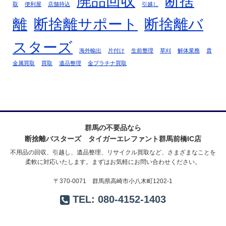
廃品回収
断捨
取
便利屋
店舗持込
引越し
離
断捨離サポート
断捨離バ
スターズ
海外輸出
片付け
生前整理
草刈
解体業務
貴
金属買取
買取
遺品整理
金プラチナ買取
群馬の不要品なら
断捨離バスターズ タイガーエレファント群馬前橋IC店
不用品の回収、引越し、遺品整理、リサイクル買取など、さまざまなことを
柔軟に対応いたします。まずはお気軽にお問い合わせください。
〒370-0071 群馬県高崎市小八木町1202-1
TEL:
080-4152-1403