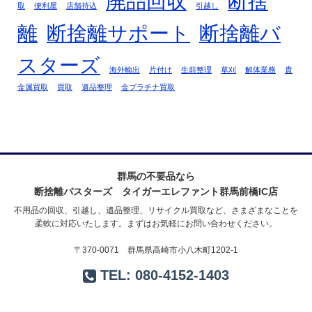
廃品回収
断捨
取
便利屋
店舗持込
引越し
離
断捨離サポート
断捨離バ
スターズ
海外輸出
片付け
生前整理
草刈
解体業務
貴
金属買取
買取
遺品整理
金プラチナ買取
群馬の不要品なら
断捨離バスターズ タイガーエレファント群馬前橋IC店
不用品の回収、引越し、遺品整理、リサイクル買取など、さまざまなことを
柔軟に対応いたします。まずはお気軽にお問い合わせください。
〒370-0071 群馬県高崎市小八木町1202-1
TEL:
080-4152-1403