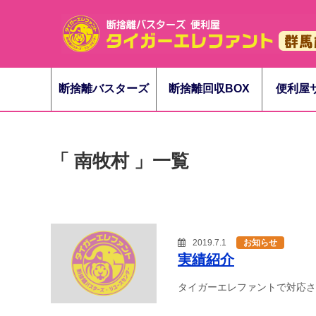
断捨離バスターズ
断捨離回収BOX
便利屋
「 南牧村 」一覧
2019.7.1
お知らせ
実績紹介
タイガーエレファントで対応さ