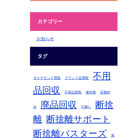
カテゴリー
お知らせ
タグ
不用
ダイヤモンド買取
ブランド品買取
品回収
不用品買取
便利屋
店舗持
廃品回収
断捨
込
引越し
離
断捨離サポート
断捨離バスターズ
海