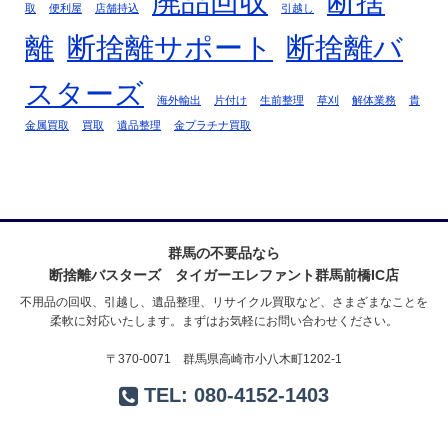
廃品回収
断捨
取
便利屋
店舗持込
引越し
離
断捨離サポート
断捨離バ
スターズ
海外輸出
片付け
生前整理
草刈
解体業務
貴
金属買取
買取
遺品整理
金プラチナ買取
群馬の不要品なら
断捨離バスターズ タイガーエレファント群馬前橋IC店
不用品の回収、引越し、遺品整理、リサイクル買取など、さまざまなことを
柔軟に対応いたします。まずはお気軽にお問い合わせください。
〒370-0071 群馬県高崎市小八木町1202-1
TEL:
080-4152-1403