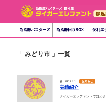
断捨離バスターズ
断捨離回収BOX
便利屋
「 みどり市 」一覧
2019.7.1
お知らせ
実績紹介
タイガーエレファントで対応さ