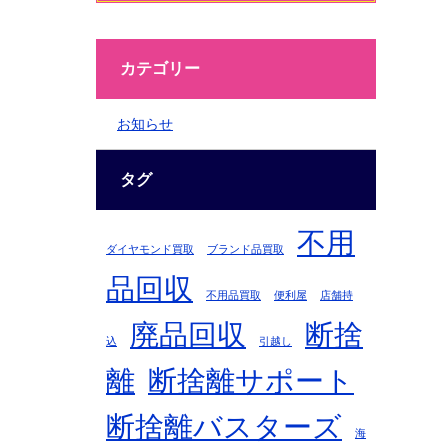
カテゴリー
お知らせ
タグ
不用
ダイヤモンド買取
ブランド品買取
品回収
不用品買取
便利屋
店舗持
廃品回収
断捨
込
引越し
離
断捨離サポート
断捨離バスターズ
海