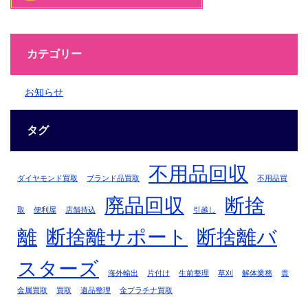
カテゴリー
お知らせ
タグ
不用品回収
ダイヤモンド買取
ブランド品買取
不用品買
廃品回収
断捨
取
便利屋
店舗持込
引越し
離
断捨離サポート
断捨離バ
スターズ
海外輸出
片付け
生前整理
草刈
解体業務
貴
金属買取
買取
遺品整理
金プラチナ買取