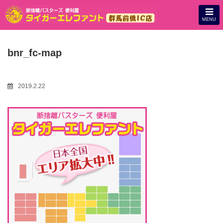
MENU
bnr_fc-map
2019.2.22